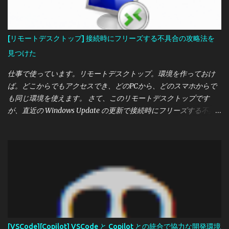
ト用のふたつあります。 このキーボード、配列を変更するにはレ
ジストリを変更します。お約束事ですが、よい子はレジストリを
いじる前にバックアップをとってください。自己責任で、いじっ
[リモートデスクトップ] 接続時にフリーズする不具合の攻略法を
た結果おかしくなったなどのサポートは一切しません。 いじる場
見つけた
所：
HKEY_LOCAL_MACHINE\SYSTEM\CurrentControlSet\Control\Ke
仕事で使っています。リモートデスクトップ。環境を作っておけ
yboard Layouts\00000411\Layout File いじる値：
ば。どこからでもアクセスでき、どのPCから、どのスマホからで
「KBDJPN.DLL」→「kbd106.dll」または「kbd106n.dll」 ふたつの
も同じ環境を使えます。 さて、このリモートデスクトップです
違いはわかりません。 HKEY_LOCAL_MACHINE の設定変更後、
が、直近の Windows Update の更新で接続時にフリーズする不具
Remote Desktop 接続先のサービスの再起動が必要です。わからけ
合が出ています。これは接続時だけの問題らしく、正常に接続で
れば接続先の PC を再起動すればよいでしょう。
きた場合はそのまま使えます。 問題の更新は KB5051987 です。こ
れをアンインストール、当面の間更新しなければよいのですが、
更新しないようにしてもスルっと入れられていたり、イライラし
ます。今回は攻略法を発見しました。 リモートデスクトップで接
続する。フリーズしたら2.に進む。 元の画面はそのままにして、
再度スタートメニューからリモートデスクトップを新しく起動
し、接続する。 以降、接続できるまで繰り返す。 複数の PC でも
効果がありました。
[VSCode][Copilot] VSCode と Copilot との統合で協力な開発環境