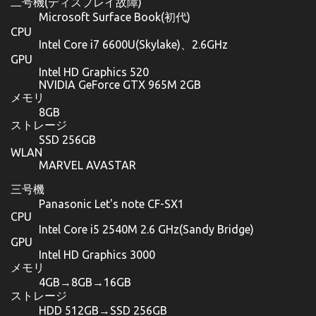
二号機(ディスプレイ故障)
Microsoft Surface Book(初代)
CPU
Intel Core i7 6600U(Skylake)、2.6GHz
GPU
Intel HD Graphics 520
NVIDIA GeForce GTX 965M 2GB
メモリ
8GB
ストレージ
SSD 256GB
WLAN
MARVEL AVASTAR
三号機
Panasonic Let's note CF-SX1
CPU
Intel Core i5 2540M 2.6 GHz(Sandy Bridge)
GPU
Intel HD Graphics 3000
メモリ
4GB→8GB→16GB
ストレージ
HDD 512GB→SSD 256GB