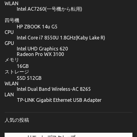
WLAN
Intel AC7260(一号機から転用)
四号機
HP ZBOOK 14u G5
CPU
Intel Core i7 8550U 1.8GHz(Kaby Lake R)
GPU
Intel UHD Graphics 620
Radeon Pro WX 3100
メモリ
16GB
ストレージ
SSD 512GB
WLAN
Intel Dual Band Wireless-AC 8265
LAN
TP-LINK Gigabit Ethernet USB Adapter
人気の投稿