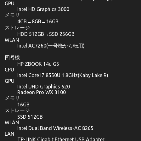
GPU
Intel HD Graphics 3000
メモリ
4GB→8GB→16GB
ストレージ
HDD 512GB→SSD 256GB
WLAN
Intel AC7260(一号機から転用)
四号機
HP ZBOOK 14u G5
CPU
Intel Core i7 8550U 1.8GHz(Kaby Lake R)
GPU
Intel UHD Graphics 620
Radeon Pro WX 3100
メモリ
16GB
ストレージ
SSD 512GB
WLAN
Intel Dual Band Wireless-AC 8265
LAN
TP-LINK Gigabit Ethernet USB Adapter