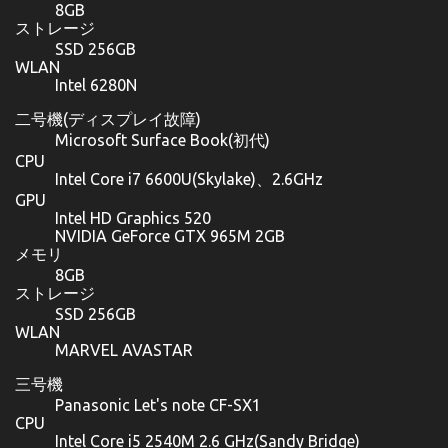
8GB
ストレージ
SSD 256GB
WLAN
Intel 6280N
二号機(ディスプレイ故障)
Microsoft Surface Book(初代)
CPU
Intel Core i7 6600U(Skylake)、2.6GHz
GPU
Intel HD Graphics 520
NVIDIA GeForce GTX 965M 2GB
メモリ
8GB
ストレージ
SSD 256GB
WLAN
MARVEL AVASTAR
三号機
Panasonic Let's note CF-SX1
CPU
Intel Core i5 2540M 2.6 GHz(Sandy Bridge)