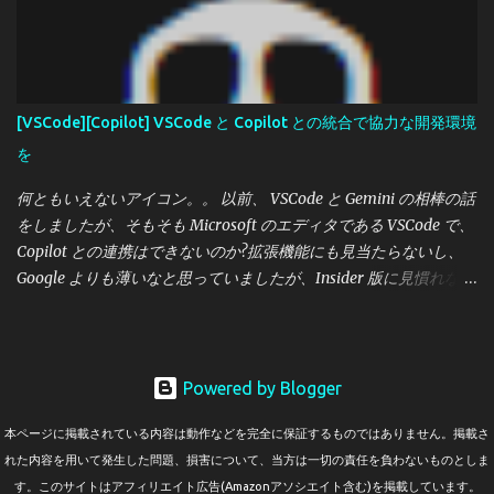
ます。今回は攻略法を発見しました。 リモートデスクトップで接
続する。フリーズしたら2.に進む。 元の画面はそのままにして、
再度スタートメニューからリモートデスクトップを新しく起動
し、接続する。 以降、接続できるまで繰り返す。 複数の PC でも
効果がありました。
[VSCode][Copilot] VSCode と Copilot との統合で協力な開発環境
を
何ともいえないアイコン。。 以前、 VSCode と Gemini の相棒の話
をしましたが、そもそも Microsoft のエディタである VSCode で、
Copilot との連携はできないのか?拡張機能にも見当たらないし、
Google よりも薄いなと思っていましたが、Insider 版に見慣れない
アイコンが、触ってみたら、ずばり、Copilot のチャットウィンド
ウが開きました。※めでたく正式版になりました。 場所はここで
す。コマンドセンターの右隣です。 チャットを開くと、右ウィン
ドウにチャットが開きます。以前の Copilot は画面右端をキープし
Powered by Blogger
ていましたが、VSCode の右端をキープした感じです。ここでいつ
本ページに掲載されている内容は動作などを完全に保証するものではありません。掲載さ
もどおりの質問を入れて回答してくれることになります。 なお、
れた内容を用いて発生した問題、損害について、当方は一切の責任を負わないものとしま
コマンドセンターのところでは、コードの提案をしてくれるメニ
す。このサイトはアフィリエイト広告(Amazonアソシエイト含む)を掲載しています。
ューがあります。ここで、今のソースと提案後のソースを比較表