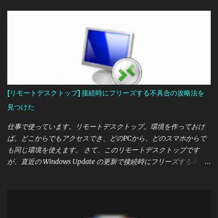
近 PC を新しくした関係で、リモートログイン先のキーボードが英
語になってしまいました。Shift+2 がダブルクォートではなく
「@」になってしまいました。他の文字にも影響し、パスワード
がなかなか通りませんでした。 なぜこのようになるのでしょう
か。デバイスマネージャーから見るとキーボードは実物とリモー
ト用のふたつあります。 このキーボード、配列を変更するにはレ
ジストリを変更します。お約束事ですが、よい子はレジストリを
いじる前にバックアップをとってください。自己責任で、いじっ
[リモートデスクトップ] 接続時にフリーズする不具合の攻略法を
た結果おかしくなったなどのサポートは一切しません。 いじる場
見つけた
所：
HKEY_LOCAL_MACHINE\SYSTEM\CurrentControlSet\Control\Ke
仕事で使っています。リモートデスクトップ。環境を作っておけ
yboard Layouts\00000411\Layout File いじる値：
ば。どこからでもアクセスでき、どのPCから、どのスマホからで
「KBDJPN.DLL」→「kbd106.dll」または「kbd106n.dll」 ふたつの
も同じ環境を使えます。 さて、このリモートデスクトップです
違いはわかりません。 HKEY_LOCAL_MACHINE の設定変更後、
が、直近の Windows Update の更新で接続時にフリーズする不具
Remote Desktop 接続先のサービスの再起動が必要です。わからけ
合が出ています。これは接続時だけの問題らしく、正常に接続で
れば接続先の PC を再起動すればよいでしょう。
きた場合はそのまま使えます。 問題の更新は KB5051987 です。こ
れをアンインストール、当面の間更新しなければよいのですが、
更新しないようにしてもスルっと入れられていたり、イライラし